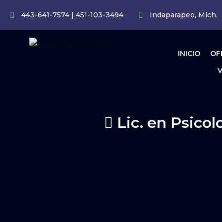
443-641-7574 | 451-103-3494
Indaparapeo, Mich.
INICIO
OF
V
Lic. en Psicol