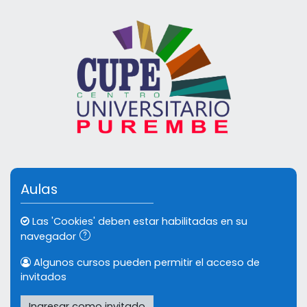
Saltar al contenido principal
Aulas
Las 'Cookies' deben estar habilitadas en su
navegador
Algunos cursos pueden permitir el acceso de
invitados
Ingresar como invitado